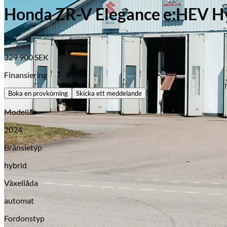
Honda ZR-V Elegance e:HEV Hy
Pris
329 900
SEK
Honda
Finansiering
Boka en provkörning
Skicka ett meddelande
Modellår
2024
Bränsletyp
hybrid
Växellåda
automat
Fordonstyp