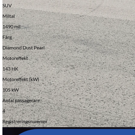
SUV
Miltal
1490 mil
Färg
Diamond Dust Pearl
Motoreffekt
Laga stenskott
143 HK
Motoreffekt (kW)
105 kW
Antal passagerare
4
Registreringsnummer