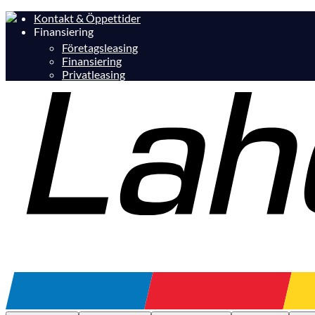
Kontakt & Öppettider
Finansiering
Företagsleasing
Finansiering
Privatleasing