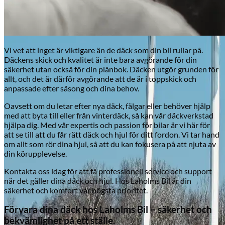
Vi vet att inget är viktigare än de däck som din bil rullar på.
Däckens skick och kvalitet är inte bara avgörande för din
säkerhet utan också för din plånbok. Däcken utgör grunden för
allt, och det är därför avgörande att de är i toppskick och
anpassade efter säsong och dina behov.
Byte av vindruta
Oavsett om du letar efter nya däck, fälgar eller behöver hjälp
med att byta till eller från vinterdäck, så kan vår däckverkstad
hjälpa dig. Med vår expertis och passion för bilar är vi här för
att se till att du får rätt däck och hjul för ditt fordon. Vi tar hand
om allt som rör dina hjul, så att du kan fokusera på att njuta av
din körupplevelse.
Kontakta oss idag för att få professionell service och support
när det gäller dina däck och hjul. Hos Laholms Bil är din
säkerhet och komfort vår högsta prioritet.
Förvara dina däck hos Laholms Bil – säkerhet och
bekvämlighet på ett ställe.