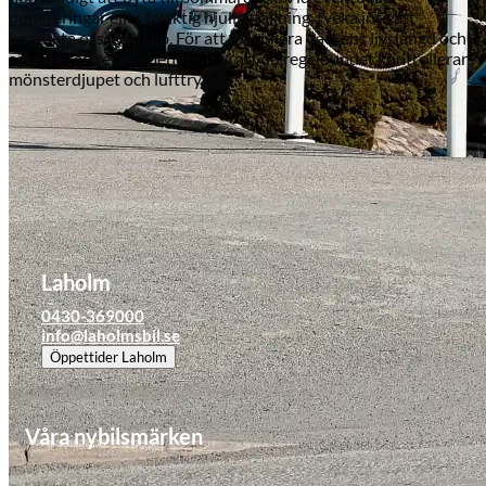
punkteringar eller felaktig hjulinställning, tveka inte att
kontakta oss för hjälp. För att maximera däckens livslängd och
säkerheten rekommenderar vi att du regelbundet kontrollerar
mönsterdjupet och lufttrycket.
Laholm
0430-369000
info@laholmsbil.se
Öppettider
Laholm
Våra nybilsmärken