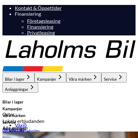
Kontakt & Öppettider
Finansiering
Företagsleasing
Finansiering
Privatleasing
Bilar i lager
Kampanjer
Våra märken
Service
Anläggningar
Bilar i lager
Kampanjer
Orter
Våra märken
Lokala erbjudanden
Service
Växjö
Alla märken
Anläggningar
Sälj din bil
Hässleholm
Laholm
Ljungby