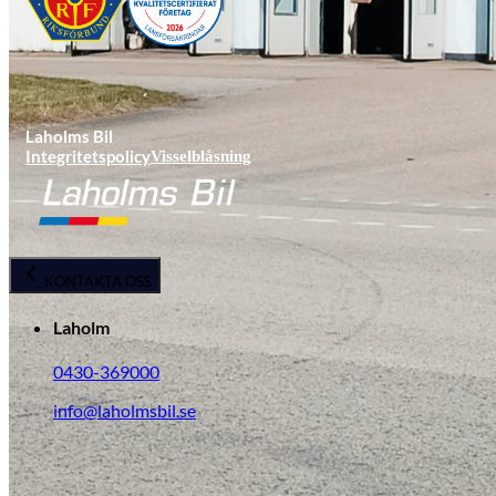
Laholms Bil
Integritetspolicy
Visselblåsning
KONTAKTA OSS
Laholm
0430-369000
info@laholmsbil.se