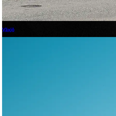
Växjö