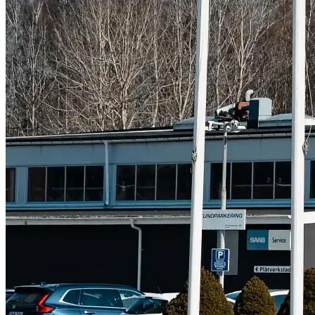
Suzuki
Fordonstyp
Mopedbil
Pickup
Transportbil
Personbil
Visa alla fordon