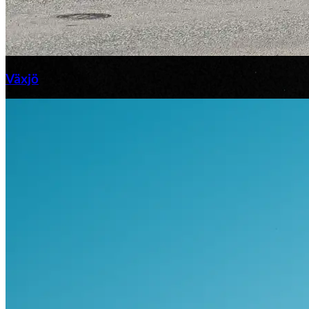
Växjö