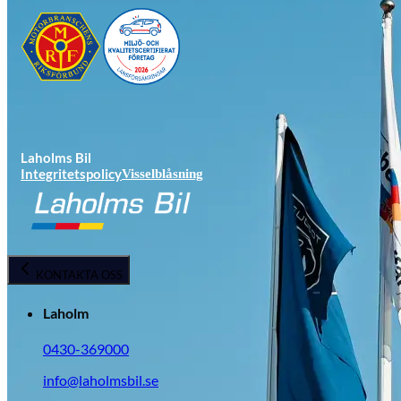
Laholms Bil
Integritetspolicy
Visselblåsning
KONTAKTA OSS
Laholm
0430-369000
info@laholmsbil.se