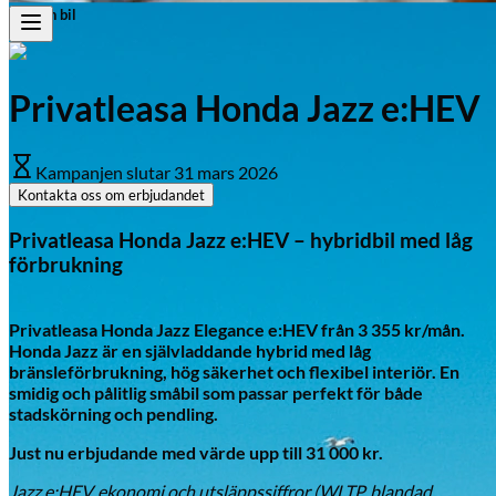
Sälj din bil
Laholm
Kampanjer på märken
Typ av fordon
Honda
Personbil
Privatleasa Honda Jazz e:HEV
Suzuki
Transportbil
Visa alla kampanjer
Mopedbil
Kampanjen slutar
31 mars 2026
Bränsle
Kontakta oss om erbjudandet
Hybrid
Bensin
Privatleasa Honda Jazz e:HEV – hybridbil med låg
El
förbrukning
Diesel
Honda
Visa alla bilar i lager
Privatleasa Honda Jazz Elegance e:HEV från 3 355 kr/mån.
Honda Jazz är en självladdande hybrid med låg
bränsleförbrukning, hög säkerhet och flexibel interiör. En
smidig och pålitlig småbil som passar perfekt för både
stadskörning och pendling.
Just nu erbjudande med värde upp till 31 000 kr.
Jazz e:HEV, ekonomi och utsläppssiffror (WLTP, blandad