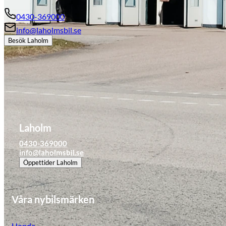
0430-369000
info@laholmsbil.se
Besök
Laholm
Laholm
0430-369000
info@laholmsbil.se
Öppettider
Laholm
Våra nybilsmärken
Honda