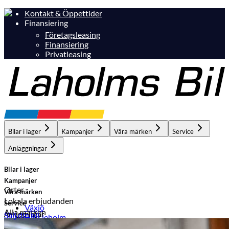
Kontakt & Öppettider
Finansiering
Företagsleasing
Finansiering
Privatleasing
Bilar i lager
Kampanjer
Våra märken
Service
Anläggningar
Bilar i lager
Kampanjer
Orter
Våra märken
Lokala erbjudanden
Service
Växjö
Alla märken
Anläggningar
Sälj din bil
Hässleholm
Laholm
Ljungby