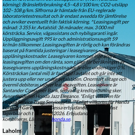
körning): Bränsleförbrukning 4,5–4,8 l/100 km; CO2-utsläpp
102–108 g/km. Siffrorna är hämtade från EU-reglerade
laboratorietestresultat och är endast avsedda för jämförelse
och avviker eventuellt från faktisk körning. ^Leasingavgift per
månad: 3 355 kr. Avtalstid: 36 månader, max. 3 000 mil
körsträcka. Service, vägassistans och nybilsgaranti ingår.
Uppläggningsavgift 995 kr och administrationsavgift 59
kr/mån tillkommer. Leasingavgiften är rörlig och kan förändras
baserat på framtida justeringar i leasegivarens
upplåningskostnader. Leasegivaren kommer inte ändra
leasingavgiften om den ränta, som gäller för beräkningen av
leasegivarens upplåningskostnader, är eller understiger 0 %.
Körsträckan (antal mil) är fastlagd i avtalet och går inte att
justera upp eller ner under avtalstiden. Onormalt slitage och
övermil debiteras utöver leasingavgiften. Leasegivare är
Santander Consumer Bank, sedvanlig kreditprövning sker.
Avser modellen Honda Jazz Elegance. *Enligt villkoren för
Honda Service Trygg Serviceavtal. **Enligt villkoren för Honda
Förlängd Garantiavtal. Dessa erbjudanden gäller endast
lagerbilar och t o m 31/3 2026. Erbjudanden kan inte
kombineras. Läs mer på
honda.se
.
Laholm